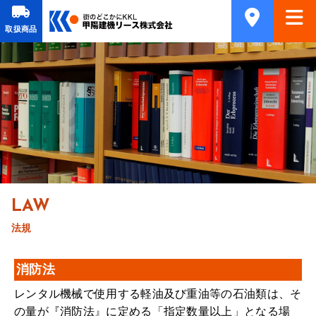
取扱商品
LAW
法規
消防法
レンタル機械で使用する軽油及び重油等の石油類は、そ
の量が『消防法』に定める「指定数量以上」となる場