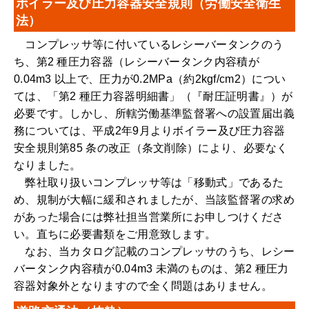
ボイラー及び圧力容器安全規則（労働安全衛生
法）
コンプレッサ等に付いているレシーバータンクのう
ち、第2 種圧力容器（レシーバータンク内容積が
0.04m3 以上で、圧力が0.2MPa（約2kgf/cm2）につい
ては、「第2 種圧力容器明細書」（『耐圧証明書』）が
必要です。しかし、所轄労働基準監督署への設置届出義
務については、平成2年9月よりボイラー及び圧力容器
安全規則第85 条の改正（条文削除）により、必要なく
なりました。
弊社取り扱いコンプレッサ等は「移動式」であるた
め、規制が大幅に緩和されましたが、当該監督署の求め
があった場合には弊社担当営業所にお申しつけくださ
い。直ちに必要書類をご用意致します。
なお、当カタログ記載のコンプレッサのうち、レシー
バータンク内容積が0.04m3 未満のものは、第2 種圧力
容器対象外となりますので全く問題はありません。