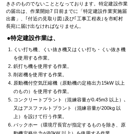
きさのものでないこととなっております。特定建設作業
の届出は、作業開始7 日前までに「特定建設作業実施届
出書」、｢付近の見取り図｣及び｢工事工程表｣を市町村
長宛に届け出なければなりません。
●特定建設作業は、
くい打ち機、くい抜き機又はくい打ち・くい抜き機
を使用する作業。
鋲打ち機を使用する作業。
削岩機を使用する作業。
原動機付空気圧縮機（原動機の定格出力15kW 以上
のもの）を使用する作業。
コンクリートプラント（混練容量が0.45m3 以上）､
又はアスファルトプラント（混練容量が200kg 以
上）を設けて行う作業。
バックホー（環境庁長官が指定するものを除き、原
動機定格出力が80kW 以上）を使用する作業。