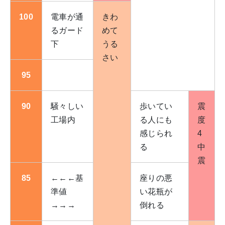
100
電車が通
きわ
るガード
めて
下
うる
さい
95
90
騒々しい
歩いてい
震
工場内
る人にも
度
感じられ
4
る
中
震
85
←←←基
座りの悪
準値
い花瓶が
→→→
倒れる