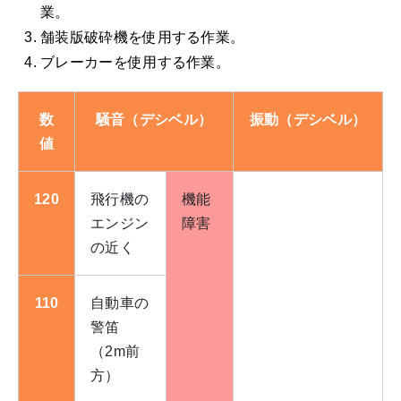
業。
舗装版破砕機を使用する作業。
ブレーカーを使用する作業。
数
騒音（デシベル）
振動（デシベル）
値
120
飛行機の
機能
エンジン
障害
の近く
110
自動車の
警笛
（2m前
方）