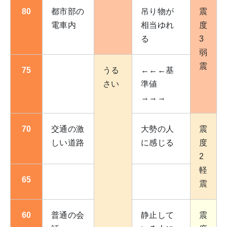
80
都市部の
吊り物が
震
電車内
相当ゆれ
度
る
3
弱
震
75
うる
←←←基
さい
準値
→→→
70
交通の激
大勢の人
震
しい道路
に感じる
度
2
軽
65
震
60
普通の会
静止して
震