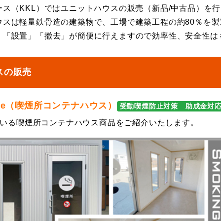
ース（KKL）ではユニットハウスの販売（新品/中古品）を
ウスは軽量鉄骨造の建築物で、工場で建築工程の約80％を
」「設置」「撤去」が簡便に行えますので効率性、安全性は
スの販売
ouse（喫煙所コンテナハウス）
受動喫煙防止対策 助成金対
いる
喫煙所コンテナハウス
商品をご紹介いたします。