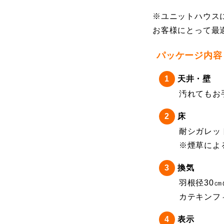
※ユニットハウス
お客様にとって最
パッケージ内容
天井・壁
汚れてもお
床
耐シガレッ
※煙草によ
換気
羽根径30
カテキンフ
表示